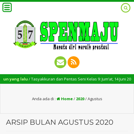
 yang lalu
/ Tasyakkuran dan Pentas Seni Kelas 9: Jum’at, 14 Juni 2024 – Pu
Anda ada di :
Home
/
2020
/
Agustus
ARSIP BULAN AGUSTUS 2020