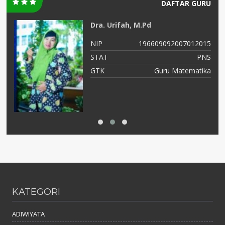
DAFTAR GURU
Dra. Urifah, M.Pd
15
NIP
196609092007012015
NS
STAT
PNS
PA
GTK
Guru Matematika
KATEGORI
ADIWIYATA