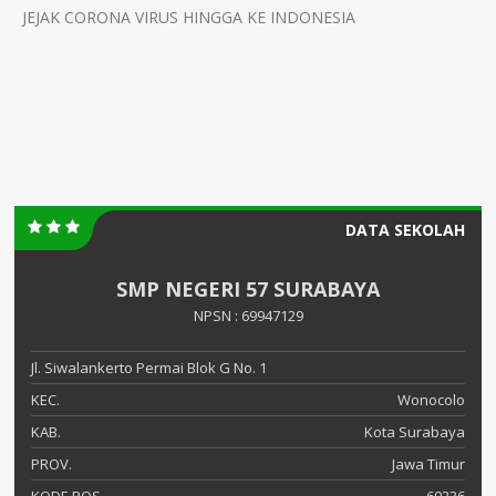
JEJAK CORONA VIRUS HINGGA KE INDONESIA
DATA SEKOLAH
SMP NEGERI 57 SURABAYA
NPSN : 69947129
Jl. Siwalankerto Permai Blok G No. 1
KEC.
Wonocolo
KAB.
Kota Surabaya
PROV.
Jawa Timur
KODE POS
60236