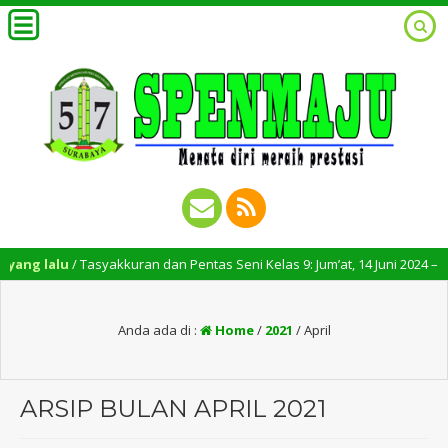
lalu
/ Tasyakkuran dan Pentas Seni Kelas 9: Jum’at, 14 Juni 2024 – Pukul 07
Anda ada di :
Home
/
2021
/
April
ARSIP BULAN APRIL 2021