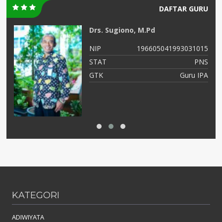
DAFTAR GURU
Drs. Sugiono, M.Pd
04
NIP
196605041993031015
NS
STAT
PNS
PA
GTK
Guru IPA
KATEGORI
ADIWIYATA