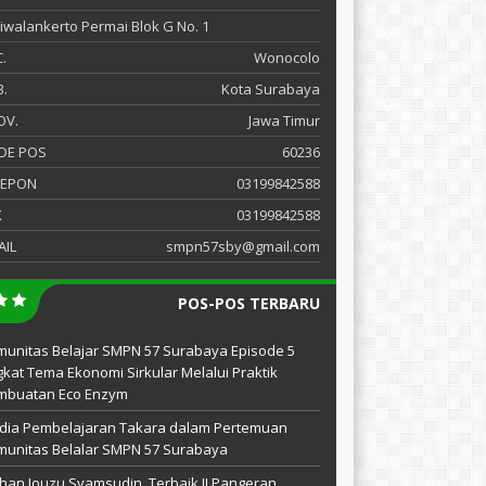
 Siwalankerto Permai Blok G No. 1
.
Wonocolo
.
Kota Surabaya
OV.
Jawa Timur
DE POS
60236
LEPON
03199842588
X
03199842588
AIL
smpn57sby@gmail.com
POS-POS TERBARU
unitas Belajar SMPN 57 Surabaya Episode 5
kat Tema Ekonomi Sirkular Melalui Praktik
mbuatan Eco Enzym
dia Pembelajaran Takara dalam Pertemuan
unitas Belalar SMPN 57 Surabaya
han Jouzu Syamsudin, Terbaik II Pangeran