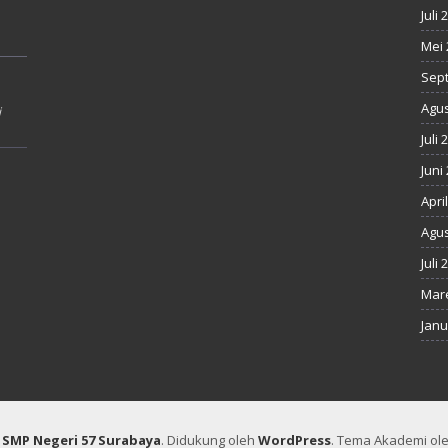
Juli 
Mei 
Sep
Agus
i
Juli 
Juni
Apri
Agus
Juli 
Mare
Janu
8
SMP Negeri 57 Surabaya
.
Didukung oleh
WordPress
. Tema Akademi ol