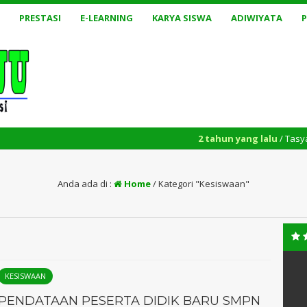
PRESTASI
E-LEARNING
KARYA SISWA
ADIWIYATA
2 tahun yang lalu
/ Tasyakkuran dan Pen
Anda ada di :
Home
/
Kategori "Kesiswaan"
KESISWAAN
PENDATAAN PESERTA DIDIK BARU SMPN