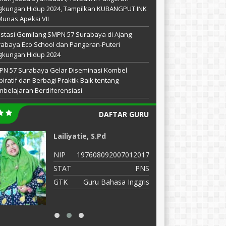
gkungan Hidup 2024, Tampilkan KUBANGPUT INK
Munas Apeksi VII
stasi Gemilang SMPN 57 Surabaya di Ajang
abaya Eco School dan Pangeran-Puteri
gkungan Hidup 2024
PN 57 Surabaya Gelar Diseminasi Kombel
piratif dan Berbagi Praktik Baik tentang
belajaran Berdiferensiasi
DAFTAR GURU
Lailiyatie, S.Pd
M
NIP
197608092007012017
N
STAT
PNS
S
GTK
Guru Bahasa Inggris
G