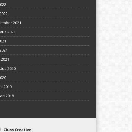
2022
2022
tember 2021
tus 2021
2021
 2021
l 2021
tus 2020
2020
t 2019
ari 2018
eh
Ciuss Creative