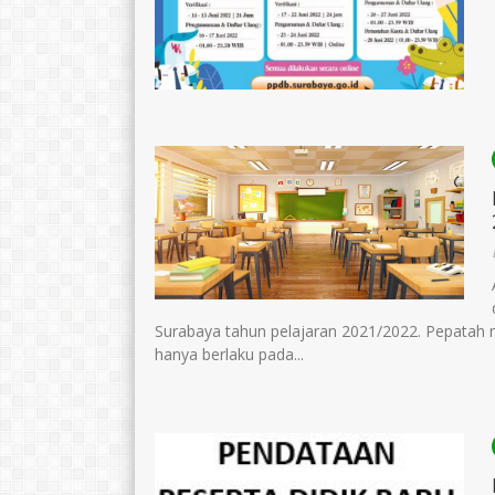
Lailiyatie, S.Pd
Muchamad Musl
Surabaya tahun pelajaran 2021/2022. Pepatah m
NIP
197608092007012017
NIP
1975010
hanya berlaku pada...
STAT
PNS
STAT
GTK
Guru Bahasa Inggris
GTK
Guru Pend.