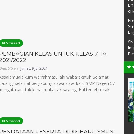
Lin
di 
Pre
Sur
Lin
SM
KESISWAAN
Ins
PEMBAGIAN KELAS UNTUK KELAS 7 TA.
Pem
2021/2022
Diterbitkan :
Jumat, 9 Jul 2021
Assalamualaikum warrahmatullahi wabarakatuh Selamat
ih, S.Ag
Marina Hermawati, M.Pd
datang, selamat bergabung siswa siswi baru SMP Negeri 57
engatakan, tak kenal maka tak sayang. Hal tersebut tak
12009021004
NIP
197001252008012011
PNS
STAT
PNS
 Agama Islam
GTK
Guru BK
KESISWAAN
PENDATAAN PESERTA DIDIK BARU SMPN