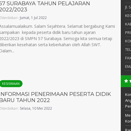
57 SURABAYA TAHUN PELAJARAN
Jl.
2022/2023
KEC
Diterbitkan :
Jumat, 1 Jul 2022
KAB
Assalamualaikum. Salam Sejahtera. Selamat bergabung Kami
sampaikan kepada peserta didik baru tahun ajaran
PR
2022/2023 di SMPN 57 Surabaya. Semoga kita semua tetap
KO
diberikan kesehatan serta keberkahan oleh Allah SWT.
TE
Dalam...
FA
EM
KESISWAAN
INFORMASI PENERIMAAN PESERTA DIDIK
Kom
BARU TAHUN 2022
Ang
Pe
Diterbitkan :
Selasa, 10 Mei 2022
Me
Kom
Rai