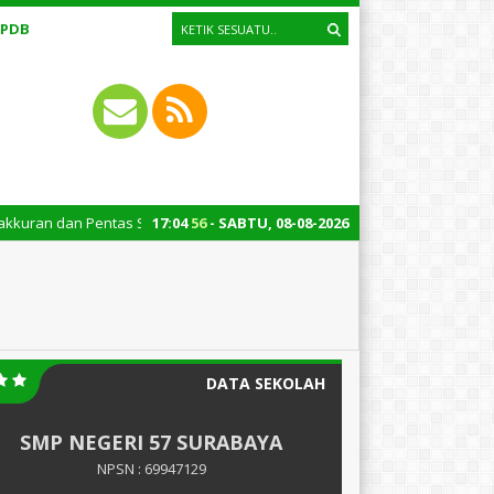
PPDB
tas Seni Kelas 9: Jum’at, 14 Juni 2024 – Pukul 07.00 – 10.30
17
:
04
57
- SABTU, 08-08-2026
DATA SEKOLAH
SMP NEGERI 57 SURABAYA
NPSN : 69947129