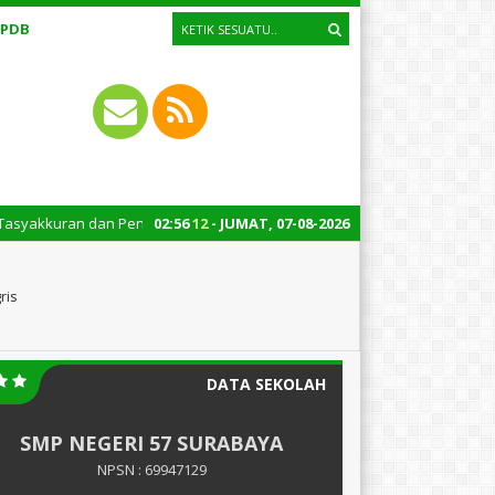
PPDB
 dan Pentas Seni Kelas 9: Jum’at, 14 Juni 2024 – Pukul 07.00 – 10.30
02
:
56
13
- JUMAT, 07-08-2026
ris
DATA SEKOLAH
SMP NEGERI 57 SURABAYA
NPSN : 69947129