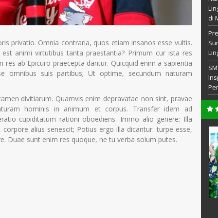
Lin
di 
Pre
ris privatio. Omnia contraria, quos etiam insanos esse vultis.
Sur
 est animi virtutibus tanta praestantia? Primum cur ista res
Lin
im res ab Epicuro praecepta dantur. Quicquid enim a sapientia
SM
esse omnibus suis partibus; Ut optime, secundum naturam
Ins
Pem
 tamen divitiarum. Quamvis enim depravatae non sint, pravae
aturam hominis in animum et corpus. Transfer idem ad
tio cupiditatum rationi oboediens. Immo alio genere; Illa
corpore alius senescit; Potius ergo illa dicantur: turpe esse,
d
Drs. Sugiono, M.Pd
bere. Duae sunt enim res quoque, ne tu verba solum putes.
1002
NIP
196605041993031015
CPNS
STAT
PNS
sa Indonesia
GTK
Guru IPA