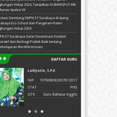
gkungan Hidup 2024, Tampilkan KUBANGPUT INK
Munas Apeksi VII
stasi Gemilang SMPN 57 Surabaya di Ajang
abaya Eco School dan Pangeran-Puteri
gkungan Hidup 2024
PN 57 Surabaya Gelar Diseminasi Kombel
piratif dan Berbagi Praktik Baik tentang
belajaran Berdiferensiasi
DAFTAR GURU
Lailiyatie, S.Pd
D
NIP
197608092007012017
N
STAT
PNS
S
GTK
Guru Bahasa Inggris
G