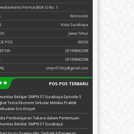
 Siwalankerto Permai Blok G No. 1
.
Wonocolo
.
Kota Surabaya
OV.
Jawa Timur
DE POS
60236
LEPON
03199842588
X
03199842588
AIL
smpn57sby@gmail.com
POS-POS TERBARU
unitas Belajar SMPN 57 Surabaya Episode 5
kat Tema Ekonomi Sirkular Melalui Praktik
mbuatan Eco Enzym
dia Pembelajaran Takara dalam Pertemuan
unitas Belalar SMPN 57 Surabaya
han Jouzu Syamsudin, Terbaik II Pangeran