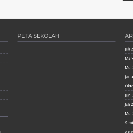
PETA SEKOLAH
AR
Juli 
Mare
Mei 
Janu
Okto
Juni
Juli 
Mei 
Sep
Agus
i