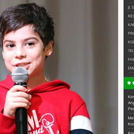
Jl.
KEC
KAB
PR
KO
TE
FA
EM
Kom
Ang
Pe
Me
Kom
Rai