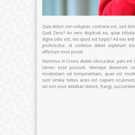
Quia dolori non voluptas contraria est, sed dolo
Quid Zeno? An vero displicuit ea, quae tributa
digna odio est, nisi quod est turpis? Ad eas en
proficiscitur, id continuo debet expletum 
affectum esse possit.
Nummus in Croesi divitiis obscuratur, pars est
tamen esse possunt. Idemque diviserunt n
modestiam vel temperantiam, quae est modera
sunt similia: hebes acies est cuipiam oculorum, 
Lailiyatie, S.Pd
Deniswara, S.P
viri non esse debilitari dolore, frangi, succum
NIP
197608092007012017
NIP
STAT
PNS
STAT
GTK
Guru Bahasa Inggris
GTK
Guru Baha