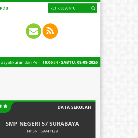
PPDB
an dan Pentas Seni Kelas 9: Jum’at, 14 Juni 2024 – Pukul 07.00 – 10.30
10
:
06
55
- SABTU, 08-08-2026
DATA SEKOLAH
SMP NEGERI 57 SURABAYA
NPSN : 69947129