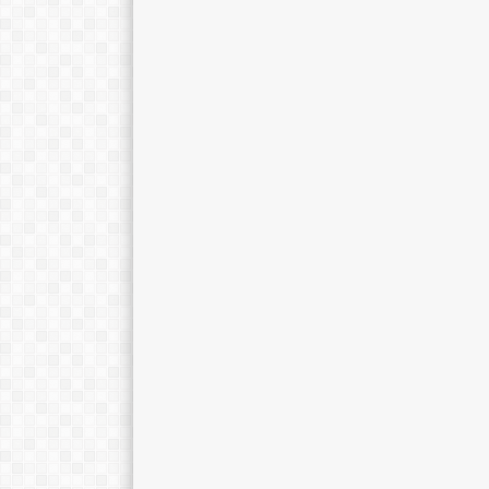
Muchammad Fauzi
Dra. Urifah, M
NIP
196809111998021004
NIP
1966090
STAT
PNS
STAT
GTK
Guru IPA
GTK
Gur