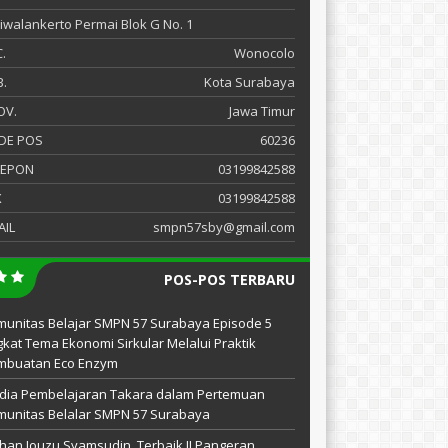
 Siwalankerto Permai Blok G No. 1
.
Wonocolo
.
Kota Surabaya
OV.
Jawa Timur
DE POS
60236
LEPON
03199842588
X
03199842588
AIL
smpn57sby@gmail.com
POS-POS TERBARU
unitas Belajar SMPN 57 Surabaya Episode 5
kat Tema Ekonomi Sirkular Melalui Praktik
mbuatan Eco Enzym
dia Pembelajaran Takara dalam Pertemuan
unitas Belalar SMPN 57 Surabaya
han Jouzu Syamsudin, Terbaik II Pangeran