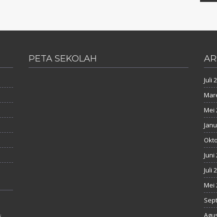
PETA SEKOLAH
AR
Juli 
Mare
Mei 
Janu
Okto
Juni
Juli 
Mei 
Sep
Agus
i