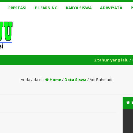
PRESTASI
E-LEARNING
KARYA SISWA
ADIWIYATA
2 tahun yang lalu
/ Tasyakkur
Anda ada di :
Home
/
Data Siswa
/
Adi Rahmadi