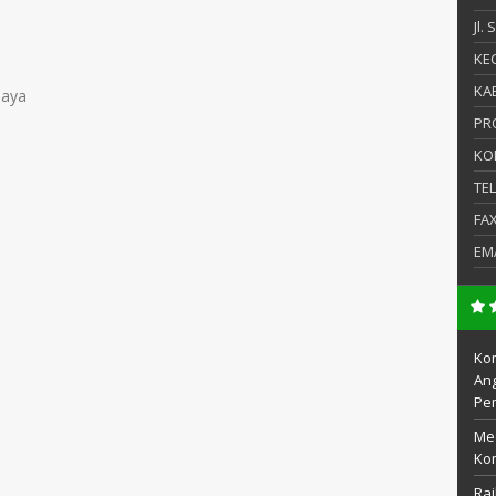
Jl.
KEC
KAB
jaya
PR
KO
TE
FA
EM
Kom
Ang
Pe
Me
Kom
Rai