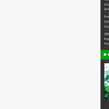
Lin
di 
Pre
Sur
Lin
SM
Ins
Pem
.Pd
Marina Hermawati, M.Pd
92007012015
NIP
197001252008012011
PNS
STAT
PNS
u Matematika
GTK
Guru BK