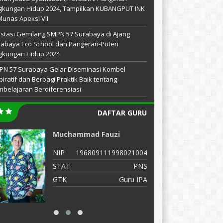
gkungan Hidup 2024, Tampilkan KUBANGPUT INK
Munas Apeksi VII
stasi Gemilang SMPN 57 Surabaya di Ajang
abaya Eco School dan Pangeran-Puteri
gkungan Hidup 2024
PN 57 Surabaya Gelar Diseminasi Kombel
piratif dan Berbagi Praktik Baik tentang
belajaran Berdiferensiasi
DAFTAR GURU
Muchammad Fauzi
D
NIP
196809111998021004
N
STAT
PNS
S
GTK
Guru IPA
G