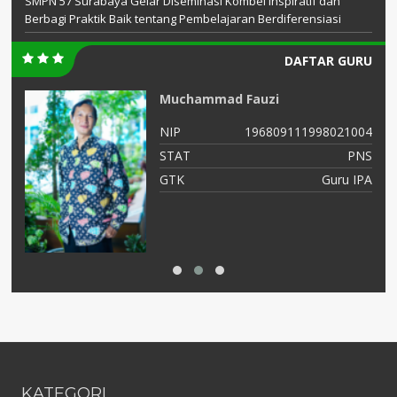
SMPN 57 Surabaya Gelar Diseminasi Kombel Inspiratif dan
Berbagi Praktik Baik tentang Pembelajaran Berdiferensiasi
DAFTAR GURU
Muchammad Fauzi
15
NIP
196809111998021004
NS
STAT
PNS
ka
GTK
Guru IPA
KATEGORI