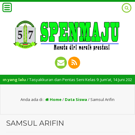
 yang lalu
/ Tasyakkuran dan Pentas Seni Kelas 9: Jum’at, 14 Juni 2024 – Pu
Anda ada di :
Home
/
Data Siswa
/
Samsul Arifin
SAMSUL ARIFIN