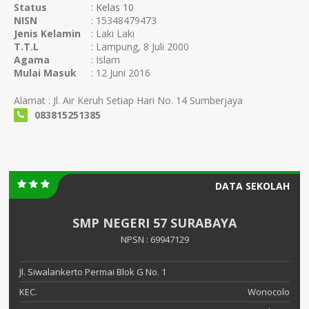
Status
:
Kelas 10
NISN
: 15348479473
Jenis Kelamin
: Laki Laki
T.T.L
: Lampung, 8 Juli 2000
Agama
: Islam
Mulai Masuk
: 12 Juni 2016
Alamat : Jl. Air Keruh Setiap Hari No. 14 Sumberjaya
083815251385
DATA SEKOLAH
SMP NEGERI 57 SURABAYA
NPSN : 69947129
Jl. Siwalankerto Permai Blok G No. 1
KEC.
Wonocolo