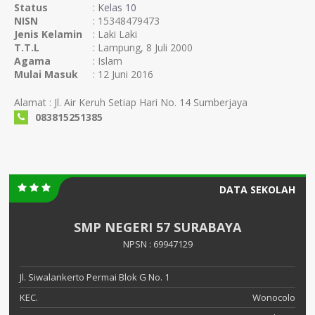
Status
:
Kelas 10
NISN
: 15348479473
Jenis Kelamin
: Laki Laki
T.T.L
: Lampung, 8 Juli 2000
Agama
: Islam
Mulai Masuk
: 12 Juni 2016
Alamat : Jl. Air Keruh Setiap Hari No. 14 Sumberjaya
083815251385
DATA SEKOLAH
SMP NEGERI 57 SURABAYA
NPSN : 69947129
Jl. Siwalankerto Permai Blok G No. 1
KEC.
Wonocolo