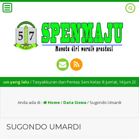
n yang lalu
/ Tasyakkuran dan Pentas Seni Kelas 9: Jum’at, 14 Juni 2024 – 
Anda ada di :
Home
/
Data Siswa
/
Sugondo Umardi
SUGONDO UMARDI