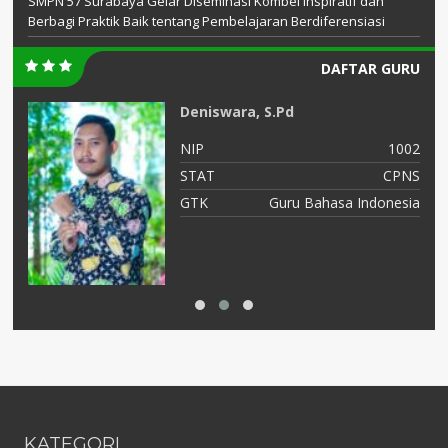
SMPN 57 Surabaya Gelar Diseminasi Kombel Inspiratif dan
Berbagi Praktik Baik tentang Pembelajaran Berdiferensiasi
DAFTAR GURU
Deniswara, S.Pd
11
NIP
1002
NS
STAT
CPNS
BK
GTK
Guru Bahasa Indonesia
KATEGORI