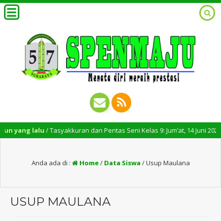
 yang lalu
/ Tasyakkuran dan Pentas Seni Kelas 9: Jum’at, 14 Juni 2024 – P
Anda ada di :
Home
/
Data Siswa
/
Usup Maulana
USUP MAULANA