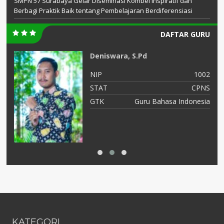
SMPN 57 Surabaya Gelar Diseminasi Kombel Inspiratif dan
Berbagi Praktik Baik tentang Pembelajaran Berdiferensiasi
DAFTAR GURU
Deniswara, S.Pd
17
NIP
1002
NS
STAT
CPNS
is
GTK
Guru Bahasa Indonesia
KATEGORI