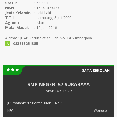
Status
:
Kelas 10
NISN
: 15348479473
Jenis Kelamin
: Laki Laki
T.T.L
: Lampung, 8 Juli 2000
Agama
: Islam
Mulai Masuk
: 12 Juni 2016
Alamat : Jl. Air Keruh Setiap Hari No. 14 Sumberjaya
083815251385
DATA SEKOLAH
SMP NEGERI 57 SURABAYA
NPSN : 69947129
Jl. Siwalankerto Permai Blok G No. 1
KEC.
Wonocolo