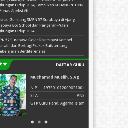
gkungan Hidup 2024, Tampilkan KUBANGPUT INK
Munas Apeksi VII
stasi Gemilang SMPN 57 Surabaya di Ajang
abaya Eco School dan Pangeran-Puteri
gkungan Hidup 2024
PN 57 Surabaya Gelar Diseminasi Kombel
piratif dan Berbagi Praktik Baik tentang
belajaran Berdiferensiasi
DAFTAR GURU
Muchamad Muslih, S.Ag
D
NIP
197501012009021004
N
STAT
PNS
S
GTK
Guru Pend. Agama Islam
G