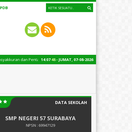
PPDB
an dan Pentas Seni Kelas 9: Jum’at, 14 Juni 2024 – Pukul 07.00 – 10.30
14
:
07
49
- JUMAT, 07-08-2026
DATA SEKOLAH
SMP NEGERI 57 SURABAYA
NPSN : 69947129