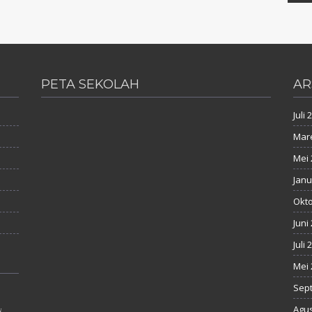
PETA SEKOLAH
AR
Juli 
Mare
Mei 
Janu
Okto
Juni
Juli 
Mei 
Sep
Agus
i