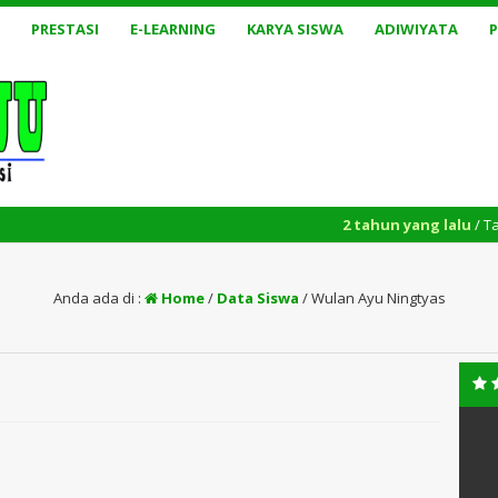
PRESTASI
E-LEARNING
KARYA SISWA
ADIWIYATA
2 tahun yang lalu
/ Tasyakkur
Anda ada di :
Home
/
Data Siswa
/
Wulan Ayu Ningtyas