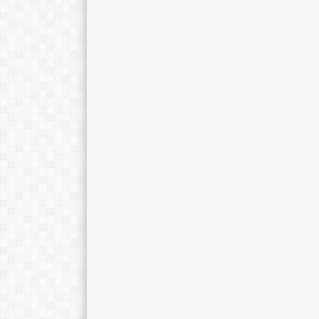
Muchamad Muslih, S.Ag
Drs. Sugiono, 
NIP
197501012009021004
NIP
1966050
STAT
PNS
STAT
GTK
Guru Pend. Agama Islam
GTK