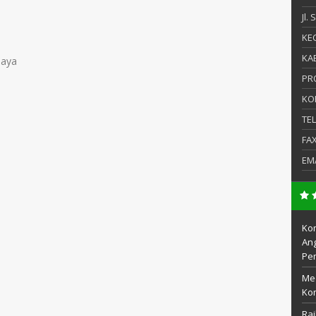
Jl.
KEC
KAB
jaya
PR
KO
TE
FA
EM
Kom
Ang
Pe
Me
Kom
Rai