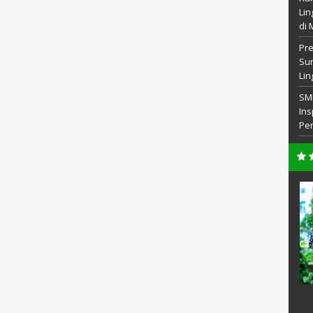
Lin
di 
Pre
Sur
Lin
SM
Ins
Pem
M.Pd
Lailiyatie, S.Pd
41993031015
NIP
197608092007012017
PNS
STAT
PNS
Guru IPA
GTK
Guru Bahasa Inggris