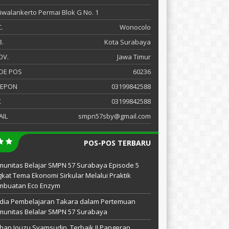
 Siwalankerto Permai Blok G No. 1
.
Wonocolo
.
Kota Surabaya
OV.
Jawa Timur
DE POS
60236
LEPON
03199842588
X
03199842588
AIL
smpn57sby@gmail.com
POS-POS TERBARU
unitas Belajar SMPN 57 Surabaya Episode 5
kat Tema Ekonomi Sirkular Melalui Praktik
mbuatan Eco Enzym
dia Pembelajaran Takara dalam Pertemuan
unitas Belalar SMPN 57 Surabaya
han Jouzu Syamsudin, Terbaik II Pangeran