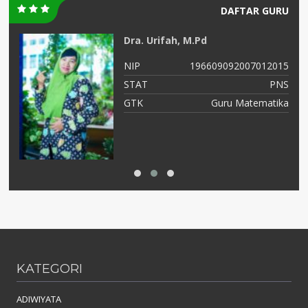
DAFTAR GURU
Dra. Urifah, M.Pd
17
NIP
196609092007012015
NS
STAT
PNS
is
GTK
Guru Matematika
KATEGORI
ADIWIYATA