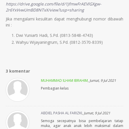
https://drive.google.com/file/d/1JfmwFrAEVlGXgw-
2r6YxVvwUmBD8NTxX/view?usp=sharing
Jika mengalami kesulitan dapat menghubungi nomor dibawah
ini :
Dwi Yuniarti Hadi, S.Pd. (0813-5848-4743)
Wahyu Wijayaningrum, S.Pd. (0812-3570-8339)
3 komentar
MUHAMMAD ILHAM IBRAHIM
,
Jumat, 9 Jul 2021
Pembagian kelas
ABDIEL PASHA AL FARIZKI
,
Jumat, 9 Jul 2021
Semoga secepatnya bisa pembelajaran tatap
muka, agar anak anak lebih maksimal dalam