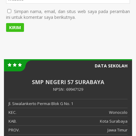
Simpan nama, email, dan situs web saya pada peramban
ini untuk komentar saya berikutnya.
DATA SEKOLAH
SMP NEGERI 57 SURABAYA
NPSN : 69947129
Jl. Siwalankerto Permai Blok G No. 1
KEC.
Wonocolo
KAB.
Kota Surabaya
PROV.
Jawa Timur